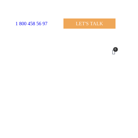
1 800 458 56 97
LET'S TALK
0