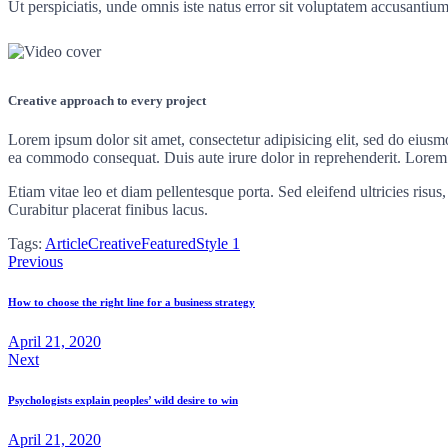
Ut perspiciatis, unde omnis iste natus error sit voluptatem accusantium
Creative approach to every project
Lorem ipsum dolor sit amet, consectetur adipisicing elit, sed do eiusm
ea commodo consequat. Duis aute irure dolor in reprehenderit. Lorem i
Etiam vitae leo et diam pellentesque porta. Sed eleifend ultricies ri
Curabitur placerat finibus lacus.
Tags:
Article
Creative
Featured
Style 1
Previous
How to choose the right line for a business strategy
April 21, 2020
Next
Psychologists explain peoples’ wild desire to win
April 21, 2020