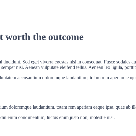
ot worth the outcome
 tincidunt. Sed eget viverra egestas nisi in consequat. Fusce sodales au
emper nisi. Aenean vulputate eleifend tellus. Aenean leo ligula, porttit
voluptatem accusantium doloremque laudantium, totam rem aperiam eaque ip
tium doloremque laudantium, totam rem aperiam eaque ipsa, quae ab illo i
tudin enim condimentum, luctus enim justo non, molestie nisl.