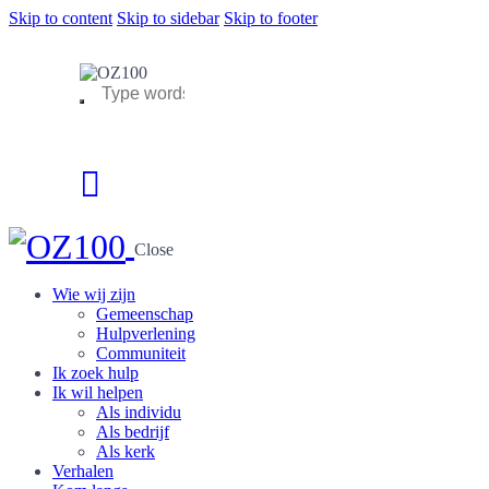
Skip to content
Skip to sidebar
Skip to footer
Close
Wie wij zijn
Gemeenschap
Hulpverlening
Communiteit
Ik zoek hulp
Ik wil helpen
Als individu
Als bedrijf
Als kerk
Verhalen