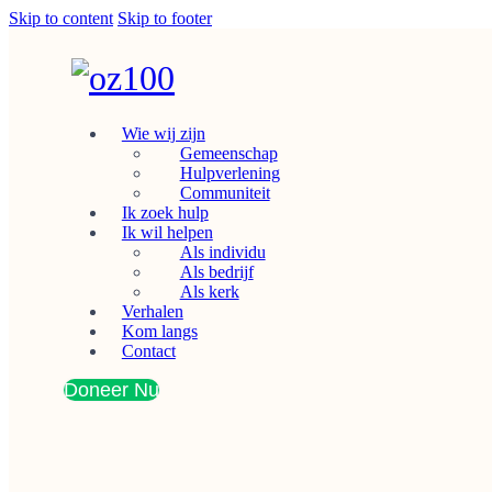
Skip to content
Skip to footer
Wie wij zijn
Gemeenschap
Hulpverlening
Communiteit
Ik zoek hulp
Ik wil helpen
Als individu
Als bedrijf
Als kerk
Verhalen
Kom langs
Contact
Doneer Nu