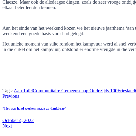
Claesze. Maar ook de alledaagse dingen, zoals de zeer vroege ontbijtje
elkaar beter leerden kennen.
Aan het einde van het weekend kozen we het nieuwe jaarthema ‘aan t
weekend een goede basis voor had gelegd.
Het unieke moment van stilte rondom het kampvuur werd al snel verb
in die cirkel om het kampvuur, ontstond er enorme vreugde in die ver
Tags:
Aan Tafel
Communitaire Gemeenschap Oudezijds 100
Friesland
Post
Previous
navigation
“Het was hard werken, maar zo dankbaar”
October 4, 2022
Next