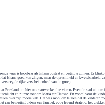
erende vuur is hoorbaar als Ishana opstaat en begint te zingen. Er klin
st dat Ishana goed kon zingen, maar de oprechtheid en kwetsbaarheid va
oversteeg de rijke verscheidenheid van de groep.
iesland om hier ons startweekend te vieren. Even de stad uit, om in ee
 buitenlucht en ruimte rondom Maria ter Claesze. En vooral voor de ki
tellen over zijn mooie vak. Het was mooi om te zien dat de kinderen zo 
iet aan beweging tijdens een fanatiek potje levend stratego, het plukke