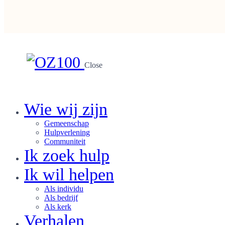
Close
Wie wij zijn
Gemeenschap
Hulpverlening
Communiteit
Ik zoek hulp
Ik wil helpen
Als individu
Als bedrijf
Als kerk
Verhalen