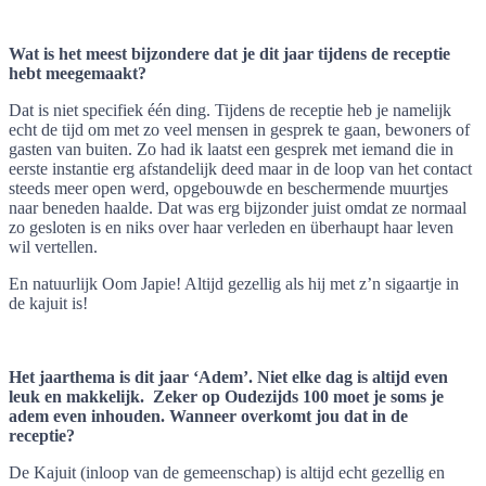
Wat is het meest bijzondere dat je dit jaar tijdens de receptie
hebt meegemaakt?
Dat is niet specifiek één ding. Tijdens de receptie heb je namelijk
echt de tijd om met zo veel mensen in gesprek te gaan, bewoners of
gasten van buiten. Zo had ik laatst een gesprek met iemand die in
eerste instantie erg afstandelijk deed maar in de loop van het contact
steeds meer open werd, opgebouwde en beschermende muurtjes
naar beneden haalde. Dat was erg bijzonder juist omdat ze normaal
zo gesloten is en niks over haar verleden en überhaupt haar leven
wil vertellen.
En natuurlijk Oom Japie! Altijd gezellig als hij met z’n sigaartje in
de kajuit is!
Het jaarthema is dit jaar ‘Adem’. Niet elke dag is altijd even
leuk en makkelijk. Zeker op Oudezijds 100 moet je soms je
adem even inhouden. Wanneer overkomt jou dat in de
receptie?
De Kajuit (inloop van de gemeenschap) is altijd echt gezellig en