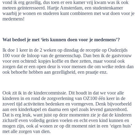
vond ik erg gezellig, dus toen er een kamer vrij kwam was ik ook
meteen geïnteresseerd. Hartje Amsterdam, een studentenkamer
waarbij je wonen en studeren kunt combineren met wat doen voor je
medemens!
Wat bedoel je met ‘iets kunnen doen voor je medemens’?
Ik doe 1 keer in de 2 weken op dinsdag de receptie op Oudezijds
100 voor de Inloop van de gemeenschap. Dan ben ik de gastvrouw
voor een ochtend: kopjes koffie en thee zetten, maar vooral ook
zorgen dat er een open deur is voor mensen die om welke reden dan
ook behoefte hebben aan gezelligheid, een praatje enz.
Ook zit ik in de kindercommissie. Dit houdt in dat we voor alle
kinderen in en rond de zorgverlening van OZ100 één keer in de
zoveel tijd activiteiten bedenken en vormgeven. Denk bijvoorbeeld
aan een kinderkapel en daarna een spel zoals levend ganzenbord.
Dat is erg leuk, want juist op deze momenten zie je dat de kinderen
zichzelf even volledig gezien voelen en echt even kind kunnen en
mogen zijn, ook al wonen ze op dit moment niet in een ‘eigen huis’
met alle zorgen van dien.