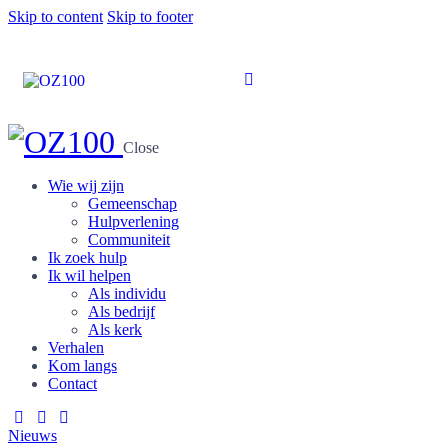
Skip to content
Skip to footer
Close
Wie wij zijn
Gemeenschap
Hulpverlening
Communiteit
Ik zoek hulp
Ik wil helpen
Als individu
Als bedrijf
Als kerk
Verhalen
Kom langs
Contact
Nieuws