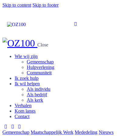
Skip to content
Skip to footer
Close
Wie wij zijn
Gemeenschap
Hulpverlening
Communiteit
Ik zoek hulp
Ik wil helpen
Als individu
Als bedrijf
Als kerk
Verhalen
Kom langs
Contact
Gemeenschap
Maatschappelijk Werk
Mededeling
Nieuws