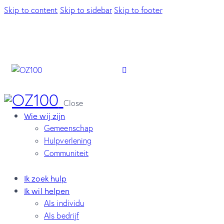
Skip to content
Skip to sidebar
Skip to footer
Close
Wie wij zijn
Gemeenschap
Hulpverlening
Communiteit
Ik zoek hulp
Ik wil helpen
Als individu
Als bedrijf