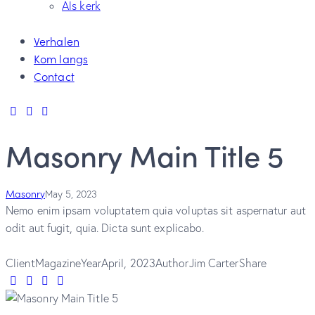
Als kerk
Verhalen
Kom langs
Contact
Masonry Main Title 5
Masonry
May 5, 2023
Nemo enim ipsam voluptatem quia voluptas sit aspernatur aut
odit aut fugit, quia. Dicta sunt explicabo.
Client
Magazine
Year
April, 2023
Author
Jim Carter
Share