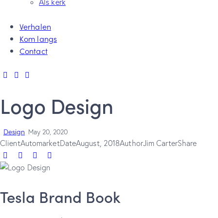
Als kerk
Verhalen
Kom langs
Contact
Logo Design
Design
May 20, 2020
Client
Automarket
Date
August, 2018
Author
Jim Carter
Share
Tesla Brand Book