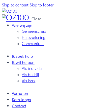
Skip to content
Skip to footer
Close
Wie wij zijn
Gemeenschap
Hulpverlening
Communiteit
Ik zoek hulp
Ik wil helpen
Als individu
Als bedrijf
Als kerk
Verhalen
Kom langs
Contact