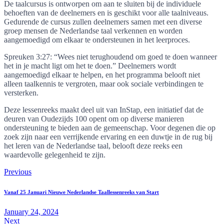
De taalcursus is ontworpen om aan te sluiten bij de individuele
behoeften van de deelnemers en is geschikt voor alle taalniveaus.
Gedurende de cursus zullen deelnemers samen met een diverse
groep mensen de Nederlandse taal verkennen en worden
aangemoedigd om elkaar te ondersteunen in het leerproces.
Spreuken 3:27: “Wees niet terughoudend om goed te doen wanneer
het in je macht ligt om het te doen.” Deelnemers wordt
aangemoedigd elkaar te helpen, en het programma belooft niet
alleen taalkennis te vergroten, maar ook sociale verbindingen te
versterken.
Deze lessenreeks maakt deel uit van InStap, een initiatief dat de
deuren van Oudezijds 100 opent om op diverse manieren
ondersteuning te bieden aan de gemeenschap. Voor degenen die op
zoek zijn naar een verrijkende ervaring en een duwtje in de rug bij
het leren van de Nederlandse taal, belooft deze reeks een
waardevolle gelegenheid te zijn.
Post
Previous
navigation
Vanaf 25 Januari Nieuwe Nederlandse Taallessenreeks van Start
January 24, 2024
Next