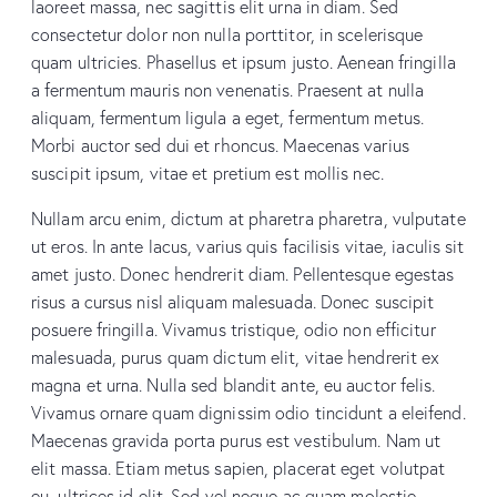
laoreet massa, nec sagittis elit urna in diam. Sed
consectetur dolor non nulla porttitor, in scelerisque
quam ultricies. Phasellus et ipsum justo. Aenean fringilla
a fermentum mauris non venenatis. Praesent at nulla
aliquam, fermentum ligula a eget, fermentum metus.
Morbi auctor sed dui et rhoncus. Maecenas varius
suscipit ipsum, vitae et pretium est mollis nec.
Nullam arcu enim, dictum at pharetra pharetra, vulputate
ut eros. In ante lacus, varius quis facilisis vitae, iaculis sit
amet justo. Donec hendrerit diam. Pellentesque egestas
risus a cursus nisl aliquam malesuada. Donec suscipit
posuere fringilla. Vivamus tristique, odio non efficitur
malesuada, purus quam dictum elit, vitae hendrerit ex
magna et urna. Nulla sed blandit ante, eu auctor felis.
Vivamus ornare quam dignissim odio tincidunt a eleifend.
Maecenas gravida porta purus est vestibulum. Nam ut
elit massa. Etiam metus sapien, placerat eget volutpat
eu, ultrices id elit. Sed vel neque ac quam molestie