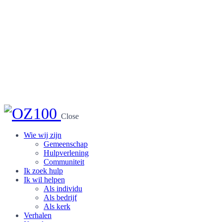
Close
Wie wij zijn
Gemeenschap
Hulpverlening
Communiteit
Ik zoek hulp
Ik wil helpen
Als individu
Als bedrijf
Als kerk
Verhalen