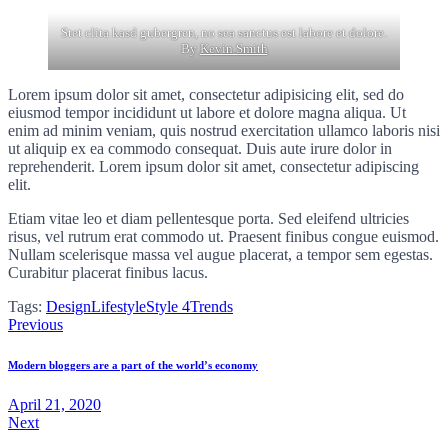
Stet clita kasd gubergren, no sea sanctus est labore et dolore.
By
Kevin Smith
Lorem ipsum dolor sit amet, consectetur adipisicing elit, sed do
eiusmod tempor incididunt ut labore et dolore magna aliqua. Ut
enim ad minim veniam, quis nostrud exercitation ullamco laboris nisi
ut aliquip ex ea commodo consequat. Duis aute irure dolor in
reprehenderit. Lorem ipsum dolor sit amet, consectetur adipiscing
elit.
Etiam vitae leo et diam pellentesque porta. Sed eleifend ultricies
risus, vel rutrum erat commodo ut. Praesent finibus congue euismod.
Nullam scelerisque massa vel augue placerat, a tempor sem egestas.
Curabitur placerat finibus lacus.
Tags:
Design
Lifestyle
Style 4
Trends
Post
Previous
navigation
Modern bloggers are a part of the world’s economy
April 21, 2020
Next