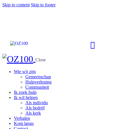
Skip to content
Skip to footer
Close
Wie wij zijn
Gemeenschap
Hulpverlening
Communiteit
Ik zoek hulp
Ik wil helpen
Als individu
Als bedrijf
Als kerk
Verhalen
Kom langs
Contact