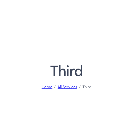
Third
Home
All Services
Third