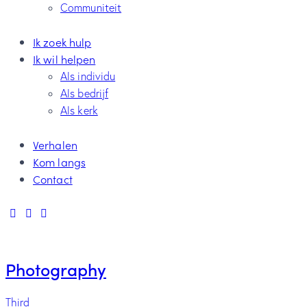
Communiteit
Ik zoek hulp
Ik wil helpen
Als individu
Als bedrijf
Als kerk
Verhalen
Kom langs
Contact
Photography
Third