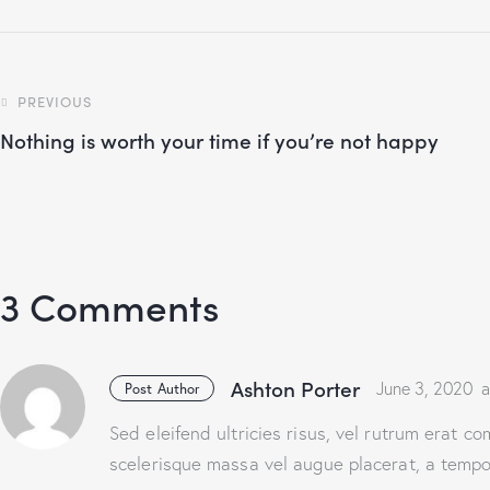
PREVIOUS
Nothing is worth your time if you’re not happy
3 Comments
Ashton Porter
June 3, 2020
a
Post Author
Sed eleifend ultricies risus, vel rutrum erat 
scelerisque massa vel augue placerat, a tempor