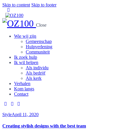
Skip to content
Skip to footer
Close
Wie wij zijn
Gemeenschap
Hulpverlening
Communiteit
Ik zoek hulp
Ik wil helpen
Als individu
Als bedrijf
Als kerk
Verhalen
Kom langs
Contact
Style
April 11, 2020
Creating stylish designs with the best team