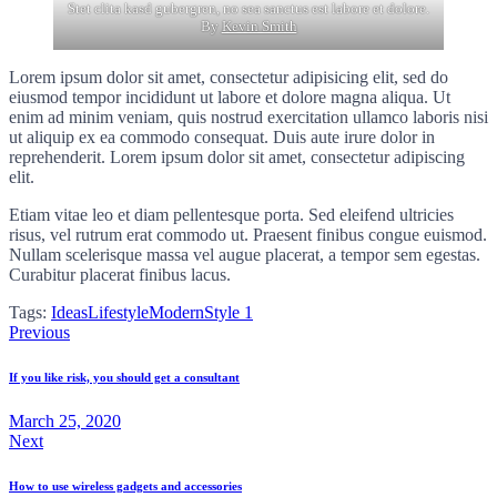
Stet clita kasd gubergren, no sea sanctus est labore et dolore.
By
Kevin Smith
Lorem ipsum dolor sit amet, consectetur adipisicing elit, sed do
eiusmod tempor incididunt ut labore et dolore magna aliqua. Ut
enim ad minim veniam, quis nostrud exercitation ullamco laboris nisi
ut aliquip ex ea commodo consequat. Duis aute irure dolor in
reprehenderit. Lorem ipsum dolor sit amet, consectetur adipiscing
elit.
Etiam vitae leo et diam pellentesque porta. Sed eleifend ultricies
risus, vel rutrum erat commodo ut. Praesent finibus congue euismod.
Nullam scelerisque massa vel augue placerat, a tempor sem egestas.
Curabitur placerat finibus lacus.
Tags:
Ideas
Lifestyle
Modern
Style 1
Previous
If you like risk, you should get a consultant
March 25, 2020
Next
How to use wireless gadgets and accessories