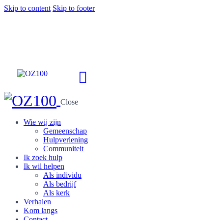
Skip to content
Skip to footer
Close
Wie wij zijn
Gemeenschap
Hulpverlening
Communiteit
Ik zoek hulp
Ik wil helpen
Als individu
Als bedrijf
Als kerk
Verhalen
Kom langs
Contact