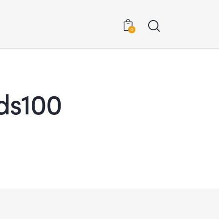
0
ds100