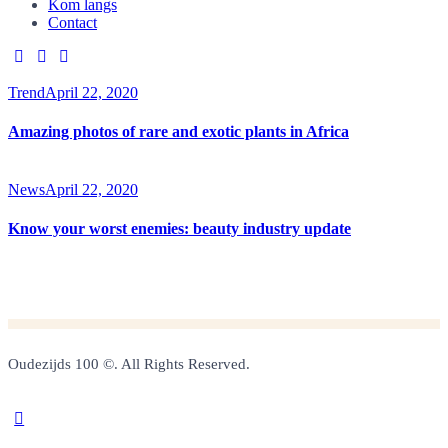
Kom langs
Contact
Trend
April 22, 2020
Amazing photos of rare and exotic plants in Africa
News
April 22, 2020
Know your worst enemies: beauty industry update
Oudezijds 100 ©. All Rights Reserved.