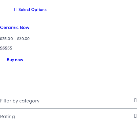
Select Options
Ceramic Bowl
$
25.00
–
$
30.00
Rated
4.00
Buy now
out of 5
Filter by category
Rating