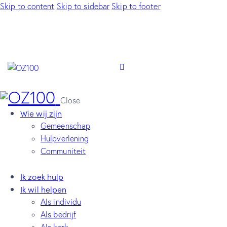
Skip to content
Skip to sidebar
Skip to footer
Close
Wie wij zijn
Gemeenschap
Hulpverlening
Communiteit
Ik zoek hulp
Ik wil helpen
Als individu
Als bedrijf