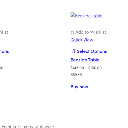
list
Add to Wishlist
Quick View
tions
Select Options
Bedside Table
00
$
145.00
–
$
150.00
Rated
5.00
Buy now
out of 5
s
Furniture
Lamps
Tableware