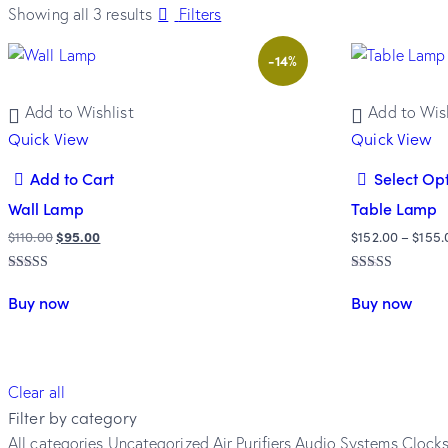
Showing all 3 results
Filters
-14%
Add to Wishlist
Add to Wish
Quick View
Quick View
Add to Cart
Select Op
Wall Lamp
Table Lamp
$
110.00
$
95.00
$
152.00
–
$
155.
Rated
Rated
4.00
5.00
Buy now
Buy now
out of 5
out of 5
Clear all
Filter by category
All categories
Uncategorized
Air Purifiers
Audio Systems
Clock