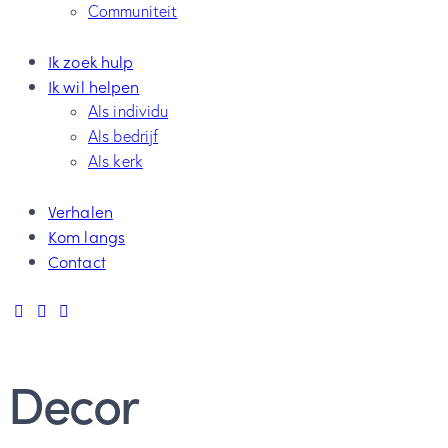
Communiteit
Ik zoek hulp
Ik wil helpen
Als individu
Als bedrijf
Als kerk
Verhalen
Kom langs
Contact
Decor