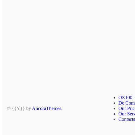
OZ100 –
De Comm
© {{Y}} by
AncoraThemes
.
Our Pric
Our Serv
Contacts