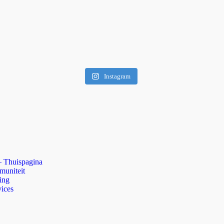
Instagram
 Thuispagina
uniteit
ing
ices