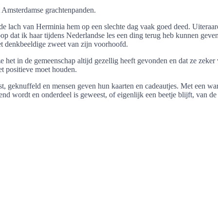
et Amsterdamse grachtenpanden.
de lach van Herminia hem op een slechte dag vaak goed deed. Uiteraard 
op dat ik haar tijdens Nederlandse les een ding terug heb kunnen geven
het denkbeeldige zweet van zijn voorhoofd.
 het in de gemeenschap altijd gezellig heeft gevonden en dat ze zeker 
het positieve moet houden.
st, geknuffeld en mensen geven hun kaarten en cadeautjes. Met een warm
nd wordt en onderdeel is geweest, of eigenlijk een beetje blijft, van d