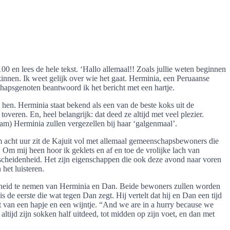
0 en lees de hele tekst. ‘Hallo allemaal!! Zoals jullie weten beginnen
innen. Ik weet gelijk over wie het gaat. Herminia, een Peruaanse
hapsgenoten beantwoord ik het bericht met een hartje.
n hen. Herminia staat bekend als een van de beste koks uit de
veren. En, heel belangrijk: dat deed ze altijd met veel plezier.
am) Herminia zullen vergezellen bij haar ‘galgenmaal’.
Om acht uur zit de Kajuit vol met allemaal gemeenschapsbewoners die
. Om mij heen hoor ik geklets en af en toe de vrolijke lach van
escheidenheid. Het zijn eigenschappen die ook deze avond naar voren
het luisteren.
fscheid te nemen van Herminia en Dan. Beide bewoners zullen worden
 de eerste die wat tegen Dan zegt. Hij vertelt dat hij en Dan een tijd
not van een hapje en een wijntje. “And we are in a hurry because we
 altijd zijn sokken half uitdeed, tot midden op zijn voet, en dan met