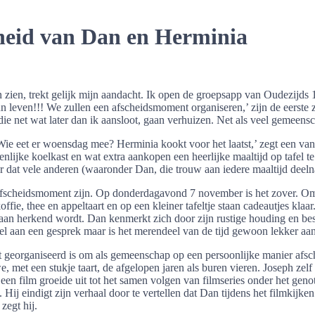
heid van Dan en Herminia
 zien, trekt gelijk mijn aandacht. Ik open de groepsapp van Oudezijds 10
leven!!! We zullen een afscheidsmoment organiseren,’ zijn de eerste z
 net wat later dan ik aansloot, gaan verhuizen. Net als veel gemeensc
 ‘Wie eet er woensdag mee? Herminia kookt voor het laatst,’ zegt een va
jke koelkast en wat extra aankopen een heerlijke maaltijd op tafel te to
 dat vele anderen (waaronder Dan, die trouw aan iedere maaltijd deeln
ële afscheidsmoment zijn. Op donderdagavond 7 november is het zover. 
e, thee en appeltaart en op een kleiner tafeltje staan cadeautjes klaar
 aan herkend wordt. Dan kenmerkt zich door zijn rustige houding en b
el aan een gesprek maar is het merendeel van de tijd gewoon lekker aan 
ent georganiseerd is om als gemeenschap op een persoonlijke manier a
t een stukje taart, de afgelopen jaren als buren vieren. Joseph zelf is
e een film groeide uit tot het samen volgen van filmseries onder het ge
Hij eindigt zijn verhaal door te vertellen dat Dan tijdens het filmkijken
zegt hij.