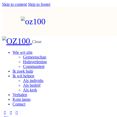
Skip to content
Skip to footer
Close
Wie wij zijn
Gemeenschap
Hulpverlening
Communiteit
Ik zoek hulp
Ik wil helpen
Als individu
Als bedrijf
Als kerk
Verhalen
Kom langs
Contact