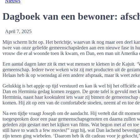
Nieuws
Dagboek van een bewoner: afsc
April 7, 2025
Mijn scherm licht op. Het berichtje, waarvan ik nog maar een deel kan
twee van onze geliefde gemeenschapsleden aan een nieuwe fase in hun 
vrouw die er al woonde toen ik kwam, en Dan, een man uit Amerika die
Een aantal dagen later zit ik met wat mensen te kletsen in de Kajuit.
gemeenschap. Iedere twee weken wist zij met producten uit de gezamenli
Helaas heb ik op woensdag al een andere afspraak, maar ik weet zeker
Gelukkig is het appje op tijd verstuurd en kan ik wel bij het offici
Dan en Herminia gedag komen zeggen. De grote tafel is gevuld met koffi
Herminia, naast haar kooktalent iets waar zij binnen de gemeenschap
komen. Hij zit op een van de comfortabele stoelen, neemt af en toe de
Na een tijdje vraagt Joseph om de aandacht. Hij vertelt dat dit mom
toegesproken door een paar gemeenschapsgenoten en daarna zullen we, me
geleden zijn gestart met het kijken van films. Wat begon met af en to
still have to watch a few movies!” zegt hij, wat Dan lachend bevestigt. 
zijn tenen ging wiebelen. ‘Daarom heb ik dit cadeau voor je gekocht,’ 