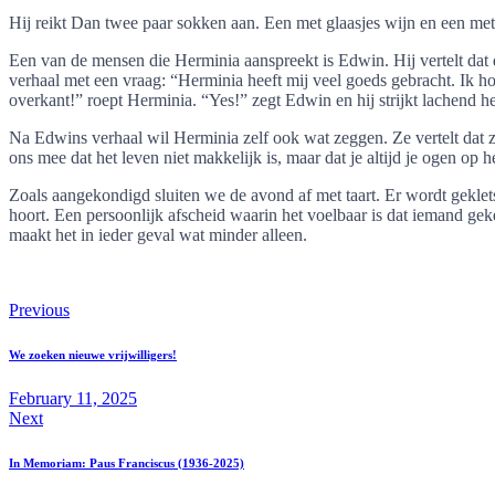
Hij reikt Dan twee paar sokken aan. Een met glaasjes wijn en een m
Een van de mensen die Herminia aanspreekt is Edwin. Hij vertelt dat 
verhaal met een vraag: “Herminia heeft mij veel goeds gebracht. Ik ho
overkant!” roept Herminia. “Yes!” zegt Edwin en hij strijkt lachend 
Na Edwins verhaal wil Herminia zelf ook wat zeggen. Ze vertelt dat ze
ons mee dat het leven niet makkelijk is, maar dat je altijd je ogen op 
Zoals aangekondigd sluiten we de avond af met taart. Er wordt geklet
hoort. Een persoonlijk afscheid waarin het voelbaar is dat iemand geke
maakt het in ieder geval wat minder alleen.
Previous
We zoeken nieuwe vrijwilligers!
February 11, 2025
Next
In Memoriam: Paus Franciscus (1936-2025)