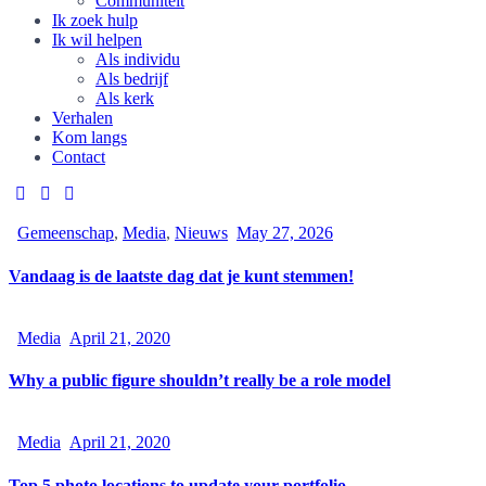
Communiteit
Ik zoek hulp
Ik wil helpen
Als individu
Als bedrijf
Als kerk
Verhalen
Kom langs
Contact
Gemeenschap
,
Media
,
Nieuws
May 27, 2026
Vandaag is de laatste dag dat je kunt stemmen!
Media
April 21, 2020
Why a public figure shouldn’t really be a role model
Media
April 21, 2020
Top 5 photo locations to update your portfolio