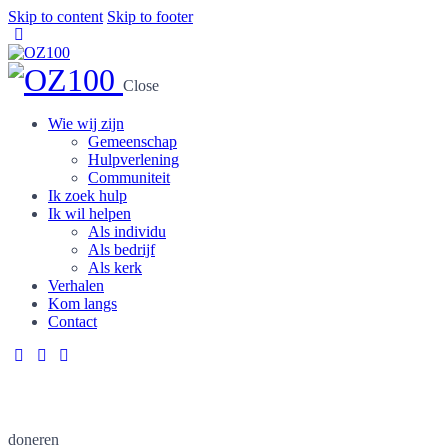
Skip to content
Skip to footer
Close
Wie wij zijn
Gemeenschap
Hulpverlening
Communiteit
Ik zoek hulp
Ik wil helpen
Als individu
Als bedrijf
Als kerk
Verhalen
Kom langs
Contact
doneren