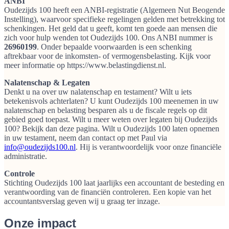
ANBI
Oudezijds 100 heeft een ANBI-registratie (Algemeen Nut Beogende
Instelling), waarvoor specifieke regelingen gelden met betrekking tot
schenkingen. Het geld dat u geeft, komt ten goede aan mensen die
zich voor hulp wenden tot Oudezijds 100. Ons ANBI nummer is
26960199
. Onder bepaalde voorwaarden is een schenking
aftrekbaar voor de inkomsten- of vermogensbelasting. Kijk voor
meer informatie op https://www.belastingdienst.nl.
Nalatenschap & Legaten
Denkt u na over uw nalatenschap en testament? Wilt u iets
betekenisvols achterlaten? U kunt Oudezijds 100 meenemen in uw
nalatenschap en belasting besparen als u de fiscale regels op dit
gebied goed toepast. Wilt u meer weten over legaten bij Oudezijds
100? Bekijk dan deze pagina. Wilt u Oudezijds 100 laten opnemen
in uw testament, neem dan contact op met Paul via
info@oudezijds100.nl
. Hij is verantwoordelijk voor onze financiële
administratie.
Controle
Stichting Oudezijds 100 laat jaarlijks een accountant de besteding en
verantwoording van de financiën controleren. Een kopie van het
accountantsverslag geven wij u graag ter inzage.
Onze impact